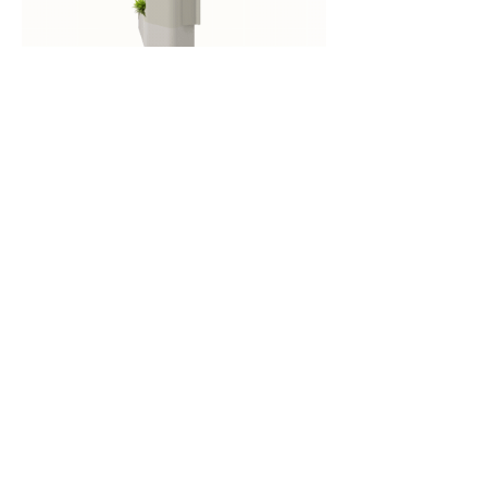
La columna Chichén es zoomorfa y está
inspirada en Kukulcán, la serpiente
emplumada. La columna Tecamachalco se
inspira en el lenguaje brutalista de la
casa estudio del arquitecto Agustín
Hernández. La configuración de ambas
permite una doble condición:
puede ser asiento y maceta a la vez.
Estos cuatro diseños hacen sentido en
conjunto y son flexibles en su acomodo.