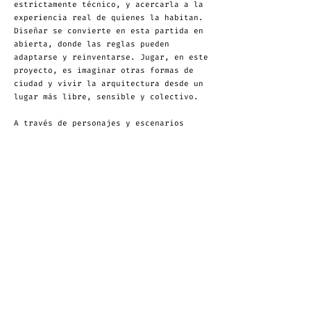
estrictamente técnico, y acercarla a la
experiencia real de quienes la habitan.
Diseñar se convierte en esta partida en
abierta, donde las reglas pueden
adaptarse y reinventarse. Jugar, en este
proyecto, es imaginar otras formas de
ciudad y vivir la arquitectura desde un
lugar más libre, sensible y colectivo.
A través de personajes y escenarios
cuidadosamente diseñados, se exploran
temas como la regeneración de espacios
públicos, la integración cultural y
social, y la forma en que estas acciones
pueden influir en la percepción de
seguridad y bienestar de las
comunidades. Cada capítulo está
concebido no solo para detallar la
transformación de estos espacios, sino
también para resaltar el papel
fundamental que juega la arquitectura en
la construcción de un entorno más
seguro, inclusivo y equitativo. Así, el
cómic se convierte en un puente entre el