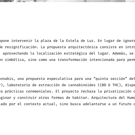
opone intervenir la plaza de la Estela de Luz. En lugar de ignor
de resignificación. La propuesta arquitectónica consiste en intr
, aprovechando la localización estratégica del lugar. Además, se
ón simbólica, sino como una transformación intencionada para per
annabis, una propuesta especulativa para una “quinta sección” de
r), laboratorio de extracción de cannabinoides (CBD & THC), disp
ra prácticas ceremoniales. El proyecto rechaza la privatización 
aginar y construir otras formas de habitar. Arquitectura del Hum
tado por el contexto actual, sino busca adelantarse a un futuro 