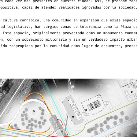
ro cada vez más presentes en nuestra ciudad? Así, se propone rep
opositiva, capaz de atender realidades ignoradas por la sociedad
a cultura cannábica, una comunidad en expansión que exige espaci
dad legislativa, han surgido zonas de tolerancia como la Plaza d
. Este espacio, originalmente proyectado como un monumento conme
ón, con un sobrecosto millonario y sin un verdadero impacto urba
sido reapropiado por la comunidad como lugar de encuentro, prote